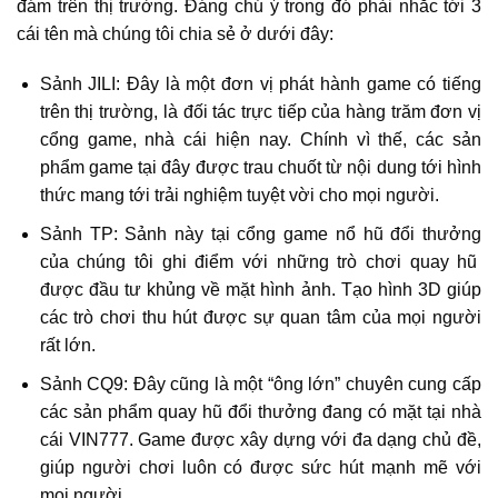
đám trên thị trường. Đáng chú ý trong đó phải nhắc tới 3
cái tên mà chúng tôi chia sẻ ở dưới đây:
Sảnh JILI: Đây là một đơn vị phát hành game có tiếng
trên thị trường, là đối tác trực tiếp của hàng trăm đơn vị
cổng game, nhà cái hiện nay. Chính vì thế, các sản
phẩm game tại đây được trau chuốt từ nội dung tới hình
thức mang tới trải nghiệm tuyệt vời cho mọi người.
Sảnh TP: Sảnh này tại
cổng game nổ hũ đổi thưởng
của chúng tôi ghi điểm với những trò chơi quay hũ
được đầu tư khủng về mặt hình ảnh. Tạo hình 3D giúp
các trò chơi thu hút được sự quan tâm của mọi người
rất lớn.
Sảnh CQ9: Đây cũng là một “ông lớn” chuyên cung cấp
các sản phẩm quay hũ đổi thưởng đang có mặt tại nhà
cái VIN777. Game được xây dựng với đa dạng chủ đề,
giúp người chơi luôn có được sức hút mạnh mẽ với
mọi người.