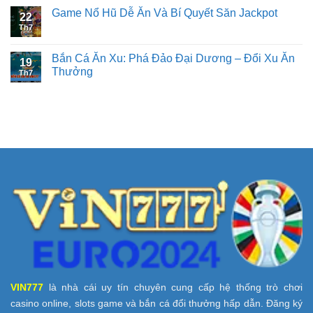
Game Nổ Hũ Dễ Ăn Và Bí Quyết Săn Jackpot
22
Th7
Bắn Cá Ăn Xu: Phá Đảo Đại Dương – Đổi Xu Ăn
19
Thưởng
Th7
VIN777
là nhà cái uy tín chuyên cung cấp hệ thống trò chơi
casino online, slots game và bắn cá đổi thưởng hấp dẫn. Đăng ký