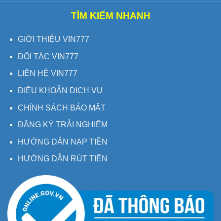
TÌM KIẾM NHANH
GIỚI THIỆU VIN777
ĐỐI TÁC VIN777
LIÊN HỆ VIN777
ĐIỀU KHOẢN DỊCH VỤ
CHÍNH SÁCH BẢO MẬT
ĐĂNG KÝ TRẢI NGHIỆM
HƯỚNG DẪN NẠP TIỀN
HƯỚNG DẪN RÚT TIỀN