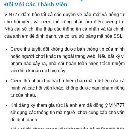
Đối Với Các Thành Viên
VIN777 đảm bảo tất cả các quyền về bảo mật và riêng tư
cho hội viên, và cược thủ cũng phải làm điều tương tự.
Nhà cái sẽ chỉ thu thập các thông tin cá nhân và tài chính
của anh em để định danh, và có lưu trữ bằng mã hóa SSL.
Cược thủ tuyệt đối không được bán thông tin của mình
hoặc người chơi khác ra ngoài trang web. Nếu bất kỳ vi
phạm nào xảy ra, nhà cái hoàn toàn miễn trách nhiệm
với
điều khoản dịch vụ
này.
Cược thủ phải chịu trách nhiệm bảo mật dữ liệu của cả
mình và các hội viên khác, không được xâm phạm riêng
tư của nhau.
Khi đăng ký tham gia tức là anh em đã đồng ý VIN777
sử dụng các thông tin mà người chơi cung cấp cho vấn
đề định danh.