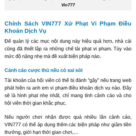
Vin777
Chính Sách VIN777 Xử Phạt Vi Phạm Điều
Khoản Dịch Vụ
Để quản lý các mục nội dung này hiệu quả hơn, nhà cái
cũng đã thiết lập ra những chế tài phạt vi phạm. Tùy vào
mức độ nặng nhẹ mà đề xuất biện pháp nào.
Cảnh cáo cược thủ nếu có sai sót
Tài khoản của hội viên có thể bị đánh “gậy” nếu trang web
phát hiện ra anh em vi phạm
điều khoản dịch vụ
nào. Đây
sẽ là hình phạt nhẹ nhất, chỉ mang tính cảnh cáo và cho
hội viên thời gian khắc phục.
Nếu người chơi nhận được quá nhiều lần cảnh cáo,
VIN777 có thể áp dụng thêm các biện pháp như giảm tiền
thưởng, giới hạn thời gian chơi,…