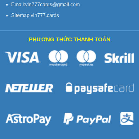
Email:
vin777cards@gmail.com
Sitemap vin777.cards
PHƯƠNG THỨC THANH TOÁN