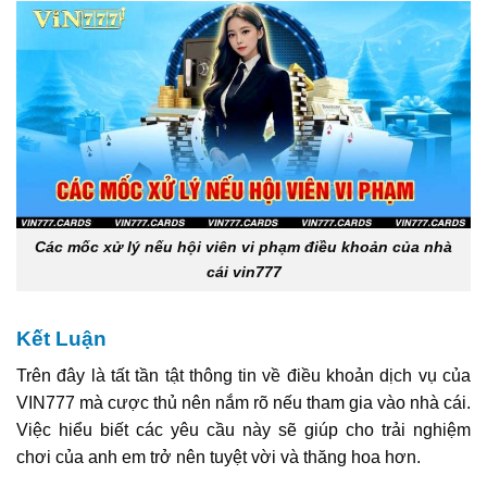
Các mốc xử lý nếu hội viên vi phạm điều khoản của nhà
cái vin777
Kết Luận
Trên đây là tất tần tật thông tin về
điều khoản dịch vụ
của
VIN777 mà cược thủ nên nắm rõ nếu tham gia vào nhà cái.
Việc hiểu biết các yêu cầu này sẽ giúp cho trải nghiệm
chơi của anh em trở nên tuyệt vời và thăng hoa hơn.