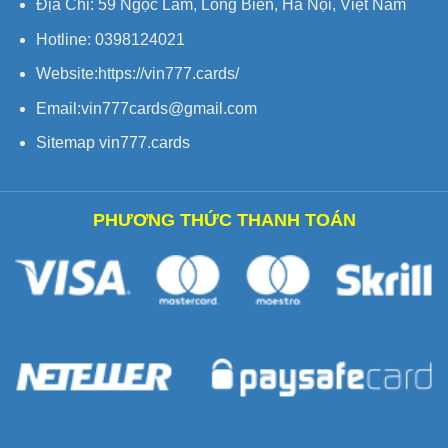
Địa Chỉ: 59 Ngọc Lâm, Long Biên, Hà Nội, Việt Nam
Hotline: 0398124021
Website:
https://vin777.cards/
Email:
vin777cards@gmail.com
Sitemap vin777.cards
PHƯƠNG THỨC THANH TOÁN