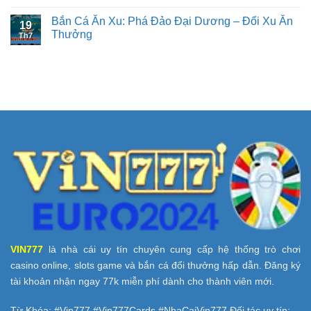
Bắn Cá Ăn Xu: Phá Đảo Đại Dương – Đổi Xu Ăn
19
Thưởng
Th7
VIN777
là nhà cái uy tín chuyên cung cấp hệ thống trò chơi
casino online, slots game và bắn cá đổi thưởng hấp dẫn. Đăng ký
tài khoản nhận ngay 77k miễn phí dành cho thành viên mới.
Từ Khóa: #Vin777 #Vin777Cards #NhaCaiVin777 Đối tác uy tín: