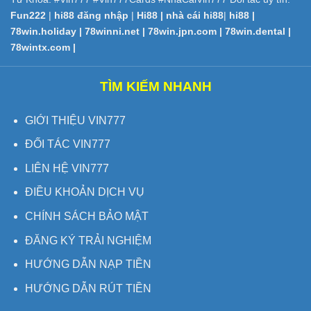
Fun222
|
hi88 đăng nhập
|
Hi88
|
nhà cái hi88
|
hi88
|
78win.holiday
|
78winni.net
|
78win.jpn.com
|
78win.dental
|
78wintx.com
|
TÌM KIẾM NHANH
GIỚI THIỆU VIN777
ĐỐI TÁC VIN777
LIÊN HỆ VIN777
ĐIỀU KHOẢN DỊCH VỤ
CHÍNH SÁCH BẢO MẬT
ĐĂNG KÝ TRẢI NGHIỆM
HƯỚNG DẪN NẠP TIỀN
HƯỚNG DẪN RÚT TIỀN