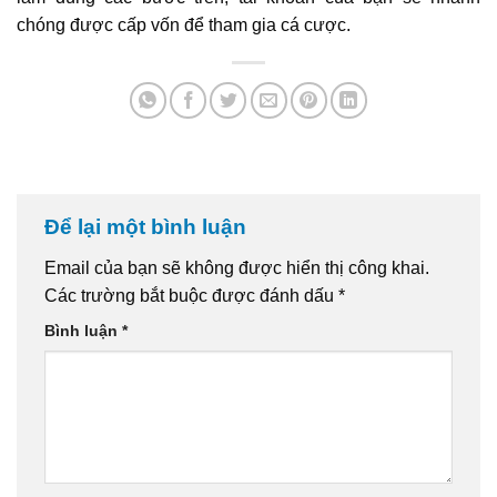
chóng được cấp vốn để tham gia cá cược.
Để lại một bình luận
Email của bạn sẽ không được hiển thị công khai.
Các trường bắt buộc được đánh dấu
*
Bình luận
*