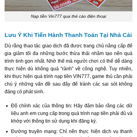
Nạp tiền Vin777 qua thẻ cào điện thoại
Lưu Ý Khi Tiến Hành Thanh Toán Tại Nhà Cái
Dù rằng thao tác giao dịch đã được trang chủ nâng cấp để
gia giảm tối đa những bước thừa thải nhằm tạo nên quá
trình tinh gọn nhất. Nhờ thế mà người chơi có thể dễ dàng
thực hiện dù không quá “rành” về công nghệ. Tuy nhiên,
khi thực hiện quá trình nạp tiền VIN777, game thủ cần phải
chú ý những vấn đề sau đây để tránh các sai sót không
đáng có phát sinh.
Độ chính xác của thông tin: Hãy đảm bảo rằng các dữ
liệu anh em cung cấp trong quá trình nạp tiền phải đủ và
khớp với thông tin sử dụng khi đăng ký.
Đường truyền mạng: Chỉ nên thực hiện dịch vụ thanh