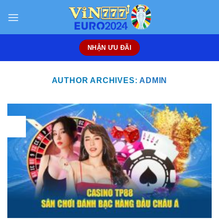
Skip
to
content
NHẬN ƯU ĐÃI
AUTHOR ARCHIVES:
ADMIN
29
Th12