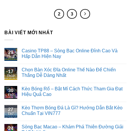
1
2
3
BÀI VIẾT MỚI NHẤT
Casino TP88 – Sòng Bạc Online Đỉnh Cao Và
29
Hấp Dẫn Hiện Nay
Th12
Chọn Bàn Xóc Đĩa Online Thế Nào Để Chiến
17
Thắng Dễ Dàng Nhất
Th10
Kèo Bóng Rổ – Bật Mí Cách Thức Tham Gia Đạt
30
Hiệu Quả Cao
Th7
Kèo Thơm Bóng Đá Là Gì? Hướng Dẫn Bắt Kèo
27
Chuẩn Tại VIN777
Th7
Sòng Bạc Macao – Khám Phá Thiên Đường Giải
24