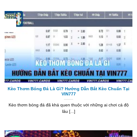
27
Th7
Kèo Thơm Bóng Đá Là Gì? Hướng Dẫn Bắt Kèo Chuẩn Tại
VIN777
Kèo thơm bóng đá đã khá quen thuộc với những ai chơi cá độ
lâu [...]